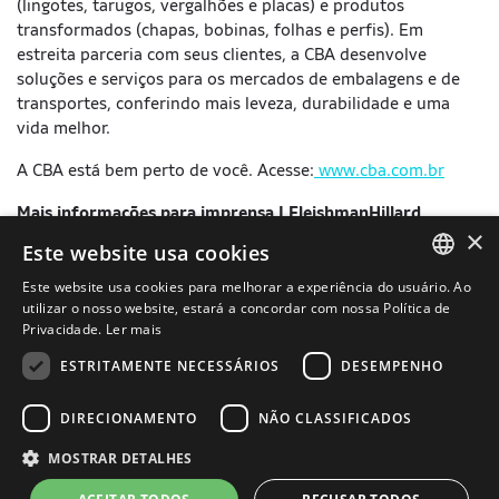
(lingotes, tarugos, vergalhões e placas) e produtos
transformados (chapas, bobinas, folhas e perfis). Em
estreita parceria com seus clientes, a CBA desenvolve
soluções e serviços para os mercados de embalagens e de
transportes, conferindo mais leveza, durabilidade e uma
vida melhor.
A CBA está bem perto de você. Acesse:
www.cba.com.br
Mais informações para imprensa | FleishmanHillard
×
Este website usa cookies
Andrea Giardino (11) 99150-4565|
andrea.giardino@fleishman.com.br
Este website usa cookies para melhorar a experiência do usuário. Ao
PORTUGUESE
utilizar o nosso website, estará a concordar com nossa Política de
Cesar Augusto Sampaio (11) 99956-3769
Privacidade.
Ler mais
ENGLISH
cesar.sampaio@fleishman.com.br
ESTRITAMENTE NECESSÁRIOS
DESEMPENHO
DIRECIONAMENTO
NÃO CLASSIFICADOS
MOSTRAR DETALHES
Termos de Uso
Política de Privacidade