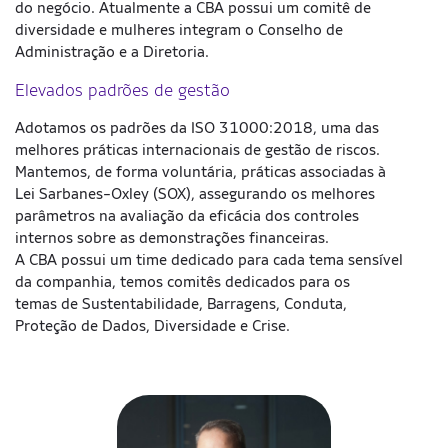
do negócio. Atualmente a CBA possui um comitê de
especializada e independente, de acordo com as
diversidade e mulheres integram o Conselho de
políticas internas da CBA e a legislação.
Administração e a Diretoria.
Se você tiver conhecimento de qualquer prática que não
Elevados padrões de gestão
esteja de acordo com o nosso Código de Conduta ou
com a lei, faça uma denúncia. Você está seguro neste
Adotamos os padrões da ISO 31000:2018, uma das
ambiente.
melhores práticas internacionais de gestão de riscos.
Mantemos, de forma voluntária, práticas associadas à
Lei Sarbanes-Oxley (SOX), assegurando os melhores
parâmetros na avaliação da eficácia dos controles
internos sobre as demonstrações financeiras.
A CBA possui um time dedicado para cada tema sensível
da companhia, temos comitês dedicados para os
temas de Sustentabilidade, Barragens, Conduta,
Proteção de Dados, Diversidade e Crise.