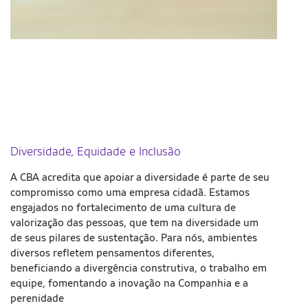
Não aceitamos atitudes que contrariem a ética e
tenham natureza ilegal ou duvidosa. Para relatar
Diversidade, Equidade e Inclusão
qualquer tipo de suspeita de atos contra nosso Código
de Conduta, a Política de Anticorrupção ou boas
A CBA acredita que apoiar a diversidade é parte de seu
práticas da Empresa, disponibilizamos a nossa Linha
compromisso como uma empresa cidadã. Estamos
Ética.
engajados no fortalecimento de uma cultura de
valorização das pessoas, que tem na diversidade um
Esse canal para denúncias, relatos e esclarecimentos
de seus pilares de sustentação. Para nós, ambientes
pode ser facilmente acessado por todos os empregados
diversos refletem pensamentos diferentes,
e empregadas e pelo público externo, por telefone ou
beneficiando a divergência construtiva, o trabalho em
via web. Os registros são confidenciais, anônimos e
equipe, fomentando a inovação na Companhia e a
tratados de maneira imparcial. Todos os casos são
perenidade
apurados e direcionados por uma empresa