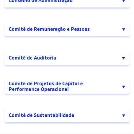
Conselho de Administração
Comitê de Remuneração e Pessoas
Comitê de Auditoria
Luis Ermírio de
Presidente do CA
Comitê de Projetos de Capital e
Moraes
Performance Operacional
Membro
Franklin Lee Feder
independente
Eduardo Borges de
Membro
Andrade Filho
independente
Comitê de Sustentabilidade
João Zeferino
Membro
Ferreira Velloso Filho