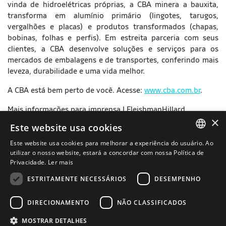
vinda de hidroelétricas próprias, a CBA minera a bauxita,
transforma em alumínio primário (lingotes, tarugos,
vergalhões e placas) e produtos transformados (chapas,
bobinas, folhas e perfis). Em estreita parceria com seus
clientes, a CBA desenvolve soluções e serviços para os
mercados de embalagens e de transportes, conferindo mais
leveza, durabilidade e uma vida melhor.
A CBA está bem perto de você. Acesse:
www.cba.com.br
.
Mais informações para imprensa | FleishmanHillard
×
Este website usa cookies
Ana Matos – (11) 3185.9913 ou 98142.7740 |
ana.matos@fleishman.com.br
Este website usa cookies para melhorar a experiência do usuário. Ao
PORTUGUESE
utilizar o nosso website, estará a concordar com nossa Política de
Raphael Ferrari – (11) 97680.2324 |
Privacidade.
Ler mais
ENGLISH
raphael.ferrari@fleishman.com.br
ESTRITAMENTE NECESSÁRIOS
DESEMPENHO
DIRECIONAMENTO
NÃO CLASSIFICADOS
MOSTRAR DETALHES
Termos de Uso
Política de Privacidade